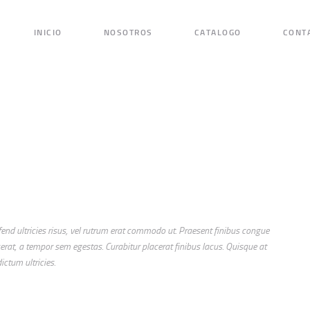
INICIO
INICIO
NOSOTROS
CATALOGO
CONT
NOSOTROS
CATALOGO
CONTACTO
ifend ultricies risus, vel rutrum erat commodo ut. Praesent finibus congue
at, a tempor sem egestas. Curabitur placerat finibus lacus. Quisque at
ictum ultricies.